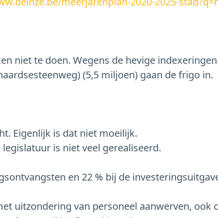
www.deinze.be/meerjarenplan-2020-2025-stad?q=
ken niet te doen. Wegens de hevige indexeringen.D
aardsesteenweg) (5,5 miljoen) gaan de frigo in.
 Eigenlijk is dat niet moeilijk.
legislatuur is niet veel gerealiseerd.
ingsontvangsten en 22 % bij de investeringsuitgav
 met uitzondering van personeel aanwerven, ook 