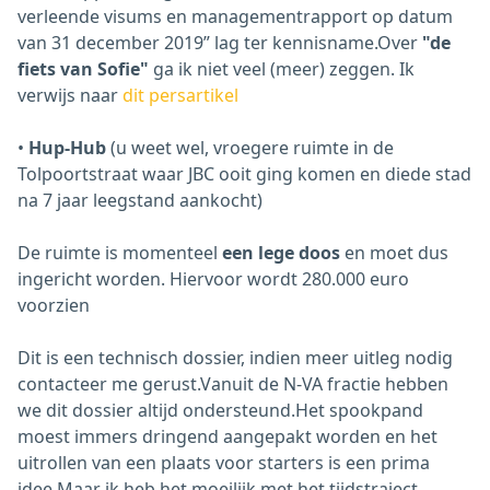
verleende visums en managementrapport op datum
van 31 december 2019” lag ter kennisname.Over
"de
fiets van Sofie"
ga ik niet veel (meer) zeggen. Ik
verwijs naar
dit persartikel
•
Hup-Hub
(u weet wel, vroegere ruimte in de
Tolpoortstraat waar JBC ooit ging komen en diede stad
na 7 jaar leegstand aankocht)
De ruimte is momenteel
een lege doos
en moet dus
ingericht worden. Hiervoor wordt 280.000 euro
voorzien
Dit is een technisch dossier, indien meer uitleg nodig
contacteer me gerust.Vanuit de N-VA fractie hebben
we dit dossier altijd ondersteund.Het spookpand
moest immers dringend aangepakt worden en het
uitrollen van een plaats voor starters is een prima
idee.Maar ik heb het moeilijk met het tijdstraject.