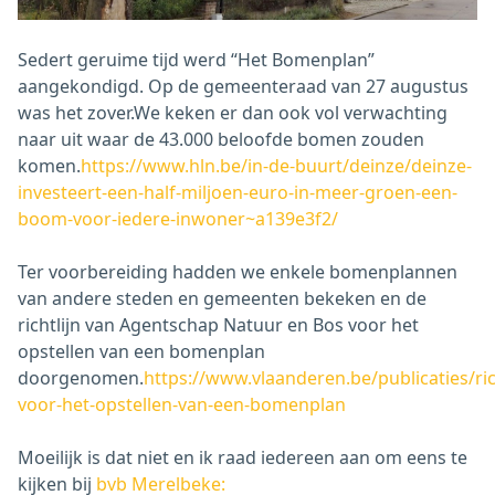
Sedert geruime tijd werd “Het Bomenplan”
aangekondigd. Op de gemeenteraad van 27 augustus
was het zover.We keken er dan ook vol verwachting
naar uit waar de 43.000 beloofde bomen zouden
komen.
https://www.hln.be/in-de-buurt/deinze/deinze-
investeert-een-half-miljoen-euro-in-meer-groen-een-
boom-voor-iedere-inwoner~a139e3f2/
Ter voorbereiding hadden we enkele bomenplannen
van andere steden en gemeenten bekeken en de
richtlijn van Agentschap Natuur en Bos voor het
opstellen van een bomenplan
doorgenomen.
https://www.vlaanderen.be/publicaties/rich
voor-het-opstellen-van-een-bomenplan
Moeilijk is dat niet en ik raad iedereen aan om eens te
kijken bij
bvb Merelbeke: